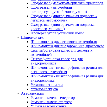
Сход-развал (мелкокоммерческий транспорт)
Сход-развал (автомобили
полнорегулируемой конструкции)
Сход-развал (многорычажная подвеска -
легковой автомобиль)
Сход-развал (многорычажная подвеска -
кроссовер, минивэн)
Проверка углов установки колес
Шиномонтаж
Шиномонтаж для легкового автомобиля
Шиномонтаж для внедорожника, кроссовера
Снятие/установка колес для легковых
автомобилей
Снятие/установка колес для для
внедорожников
Шиномонтаж - низкопрофильная резина для
легкового автомобиля
Шиномонтаж - низкопрофильная резина для
внедорожника
Установка заплатки
Установка жгута
Автоэлектрик
Ремонт и замена генератора
Ремонт и замена стартера
Услуги автоэлектрика