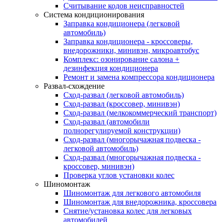
Считывание кодов неисправностей
Система кондиционирования
Заправка кондиционера (легковой
автомобиль)
Заправка кондиционера - кроссоверы,
внедорожники, минивэн, микроавтобус
Комплекс: озонирование салона +
дезинфекция кондиционера
Ремонт и замена компрессора кондиционера
Развал-схождение
Сход-развал (легковой автомобиль)
Сход-развал (кроссовер, минивэн)
Сход-развал (мелкокоммерческий транспорт)
Сход-развал (автомобили
полнорегулируемой конструкции)
Сход-развал (многорычажная подвеска -
легковой автомобиль)
Сход-развал (многорычажная подвеска -
кроссовер, минивэн)
Проверка углов установки колес
Шиномонтаж
Шиномонтаж для легкового автомобиля
Шиномонтаж для внедорожника, кроссовера
Снятие/установка колес для легковых
автомобилей