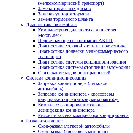
(мелкокоммерческий транспорт)
Замена тормозных дисков
Замена суппорта тормоза
Замена тормозного шланга
Диагностика автомобиля
Компьютерная диагностика двигателя
MotorCheсk
Первичная оценка состояния АКПП
Диагностика ходовой части на подъемнике
Диагностика подвески мелкокоммерческого
транспорта
Диагностика системы кондиционирования
Диагностика системы отопления автомобиля
Считывание кодов неисправностей
Система кондиционирования
Заправка кондиционера (легковой
автомобиль)
Заправка кондиционера - кроссоверы,
внедорожники, минивэн, микроавтобус
Комплекс: озонирование салона +
дезинфекция кондиционера
Ремонт и замена компрессора кондиционера
Развал-схождение
Сход-развал (легковой автомобиль)
Сход-развал (кроссовер, минивэн)