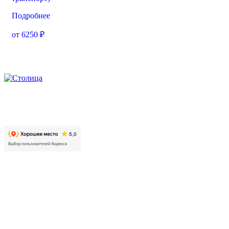
Подробнее
от 6250 ₽
2026. Автомобильно-технический центр «Столица». Все
права защищены.
Контакты
Московская область, г. Люберцы, пр. Октябрьский, д. 112,
корп. 01
+7 499 608 88 99