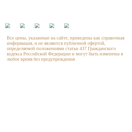
Режим работы:
ежедневно с 09.00 до 21.00
Все цены, указанные на сайте, приведены как справочная
информация, и не являются публичной офертой,
определяемой положениями статьи 437 Гражданского
кодекса Российской Федерации и могут быть изменены в
любое время без предупреждения
Услуги
Компания
Техническое обслуживание
О компании
Ходовая часть
Бонусная система
Двигатель
Новости
Тормозная система
Вакансии