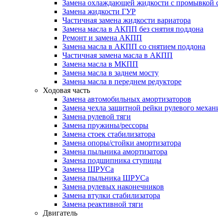
Замена охлаждающей жидкости с промывкой 
Замена жидкости ГУР
Частичная замена жидкости вариатора
Замена масла в АКПП без снятия поддона
Ремонт и замена АКПП
Замена масла в АКПП со снятием поддона
Частичная замена масла в АКПП
Замена масла в МКПП
Замена масла в заднем мосту
Замена масла в переднем редукторе
Ходовая часть
Замена автомобильных амортизаторов
Замена чехла защитной рейки рулевого механ
Замена рулевой тяги
Замена пружины/рессоры
Замена стоек стабилизатора
Замена опоры/стойки амортизатора
Замена пыльника амортизатора
Замена подшипника ступицы
Замена ШРУСа
Замена пыльника ШРУСа
Замена рулевых наконечников
Замена втулки стабилизатора
Замена реактивной тяги
Двигатель