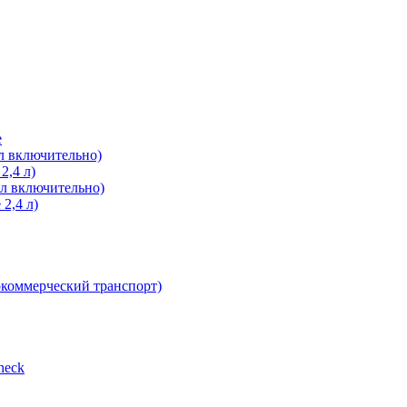
е
л включительно)
2,4 л)
 л включительно)
2,4 л)
окоммерческий транспорт)
heсk