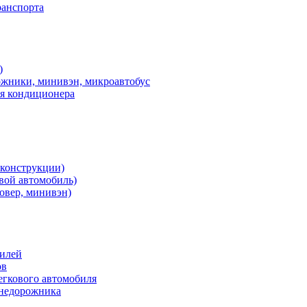
ранспорта
)
ожники, минивэн, микроавтобус
ия кондиционера
 конструкции)
овой автомобиль)
овер, минивэн)
билей
ов
егкового автомобиля
внедорожника