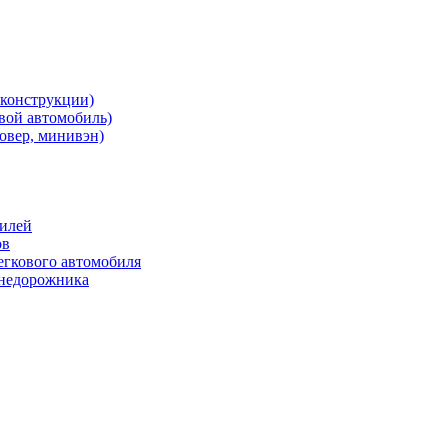
 конструкции)
овой автомобиль)
овер, минивэн)
билей
ов
егкового автомобиля
внедорожника