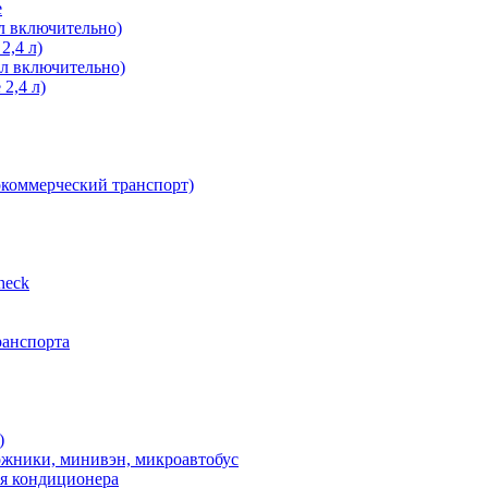
е
л включительно)
2,4 л)
 л включительно)
2,4 л)
окоммерческий транспорт)
heсk
ранспорта
)
ожники, минивэн, микроавтобус
ия кондиционера