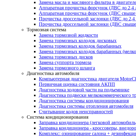
Замена масла и масляного фильтра в двигател
Аппаратная прочистка форсунок (ДВС до 2,4 
Аппаратная прочистка форсунок (ДВС свыше 
Прочистка дроссельной заслонки (ДВС до 2,4
Прочистка дроссельной заслонки (ДВС свыше 
Тормозная система
Замена тормозной жидкости
Замена тормозных колодок дисковых
Замена тормозных колодок барабанных
Замена тормозных колодок барабанных (мелк
Замена тормозных дисков
Замена суппорта тормоза
Замена тормозного шланга
Диагностика автомобиля
Компьютерная диагностика двигателя MotorC
Первичная оценка состояния АКПП
Диагностика ходовой части на подъемнике
Диагностика подвески мелкокоммерческого т
Диагностика системы кондиционирования
Диагностика системы отопления автомобиля
Считывание кодов неисправностей
Система кондиционирования
Заправка кондиционера (легковой автомобиль
Заправка кондиционера - кроссоверы, внедор
Комплекс: озонирование салона + дезинфекц