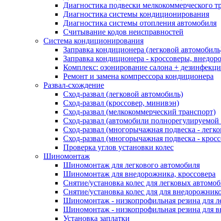
Диагностика подвески мелкокоммерческого т
Диагностика системы кондиционирования
Диагностика системы отопления автомобиля
Считывание кодов неисправностей
Система кондиционирования
Заправка кондиционера (легковой автомобиль
Заправка кондиционера - кроссоверы, внедор
Комплекс: озонирование салона + дезинфекц
Ремонт и замена компрессора кондиционера
Развал-схождение
Сход-развал (легковой автомобиль)
Сход-развал (кроссовер, минивэн)
Сход-развал (мелкокоммерческий транспорт)
Сход-развал (автомобили полнорегулируемой
Сход-развал (многорычажная подвеска - легк
Сход-развал (многорычажная подвеска - кросс
Проверка углов установки колес
Шиномонтаж
Шиномонтаж для легкового автомобиля
Шиномонтаж для внедорожника, кроссовера
Снятие/установка колес для легковых автомо
Снятие/установка колес для для внедорожник
Шиномонтаж - низкопрофильная резина для л
Шиномонтаж - низкопрофильная резина для 
Установка заплатки