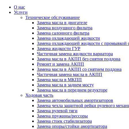
О нас
Услуги
Техническое обслуживание
Замена масла в двигателе
Замена воздушного фильтра
Замена салонного фильтра
Замена охлаждающей жидкости
Замена охлаждающей жидкости с промывкой 
Замена жидкости ГУР
Частичная замена жидкости вариатора
Замена масла в АКПП без снятия поддона
Ремонт и замена АКПП
Замена масла в АКПП со снятием поддона
Частичная замена масла в АКПП
Замена масла в МКПП
Замена масла в заднем мосту
Замена масла в переднем редукторе
Ходовая часть
Замена автомобильных амортизаторов
Замена чехла защитной рейки рулевого механ
Замена рулевой тяги
Замена пружины/рессоры
Замена стоек стабилизатора
Замена опоры/стойки амортизатора