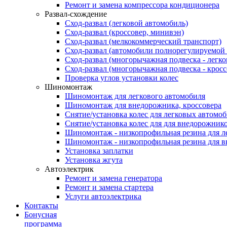
Ремонт и замена компрессора кондиционера
Развал-схождение
Сход-развал (легковой автомобиль)
Сход-развал (кроссовер, минивэн)
Сход-развал (мелкокоммерческий транспорт)
Сход-развал (автомобили полнорегулируемой
Сход-развал (многорычажная подвеска - легк
Сход-развал (многорычажная подвеска - кросс
Проверка углов установки колес
Шиномонтаж
Шиномонтаж для легкового автомобиля
Шиномонтаж для внедорожника, кроссовера
Снятие/установка колес для легковых автомо
Снятие/установка колес для для внедорожник
Шиномонтаж - низкопрофильная резина для л
Шиномонтаж - низкопрофильная резина для 
Установка заплатки
Установка жгута
Автоэлектрик
Ремонт и замена генератора
Ремонт и замена стартера
Услуги автоэлектрика
Контакты
Бонусная
программа