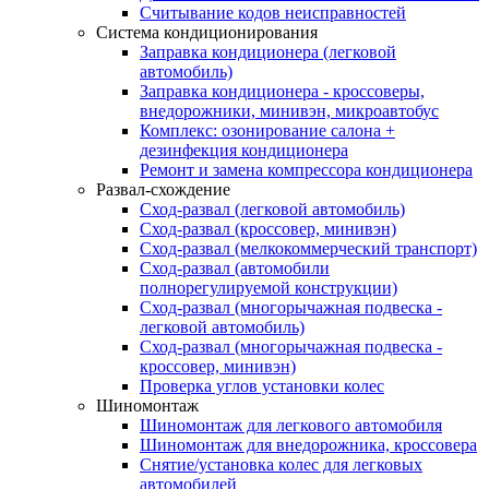
Считывание кодов неисправностей
Система кондиционирования
Заправка кондиционера (легковой
автомобиль)
Заправка кондиционера - кроссоверы,
внедорожники, минивэн, микроавтобус
Комплекс: озонирование салона +
дезинфекция кондиционера
Ремонт и замена компрессора кондиционера
Развал-схождение
Сход-развал (легковой автомобиль)
Сход-развал (кроссовер, минивэн)
Сход-развал (мелкокоммерческий транспорт)
Сход-развал (автомобили
полнорегулируемой конструкции)
Сход-развал (многорычажная подвеска -
легковой автомобиль)
Сход-развал (многорычажная подвеска -
кроссовер, минивэн)
Проверка углов установки колес
Шиномонтаж
Шиномонтаж для легкового автомобиля
Шиномонтаж для внедорожника, кроссовера
Снятие/установка колес для легковых
автомобилей