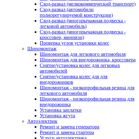
Сход-развал (мелкокоммерческий транспорт)
Сход-развал (автомобили
полнорегулируемой конструкции)
Сход-развал (многорычажная подвеска -
легковой автомобиль)
Сход-развал (многорычажная подвеска -
кроссовер, минивэн)
Проверка углов установки колес
Шиномонтаж
Шиномонтаж для легкового автомобиля
Шиномонтаж для внедорожника, кроссовера
Снятие/установка колес для легковых
автомобилей
Снятие/установка колес для для
внедорожников
Шиномонтаж - низкопрофильная резина для
легкового автомобиля
Шиномонтаж - низкопрофильная резина для
внедорожника
Установка заплатки
Установка жгута
Автоэлектрик
Ремонт и замена генератора
Ремонт и замена стартера
Услуги автоэлектрика