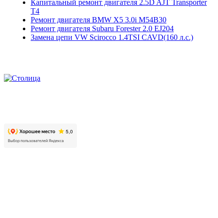
Капитальный ремонт двигателя 2.5D AJT Transporter
T4
Ремонт двигателя BMW X5 3.0i M54B30
Ремонт двигателя Subaru Forester 2.0 EJ204
Замена цепи VW Scirocco 1.4TSI CAVD(160 л.с.)
2026. Автомобильно-технический центр «Столица». Все
права защищены.
Контакты
Московская область, г. Люберцы, пр. Октябрьский, д. 112,
корп. 01
+7 499 608 88 99