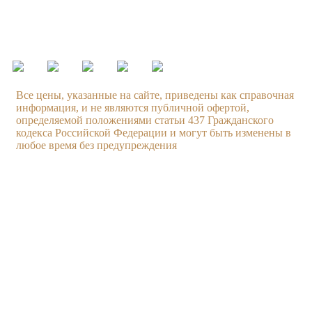
Режим работы:
ежедневно с 09.00 до 21.00
Все цены, указанные на сайте, приведены как справочная
информация, и не являются публичной офертой,
определяемой положениями статьи 437 Гражданского
кодекса Российской Федерации и могут быть изменены в
любое время без предупреждения
Услуги
Компания
Техническое обслуживание
О компании
Ходовая часть
Бонусная система
Двигатель
Новости
Тормозная система
Вакансии