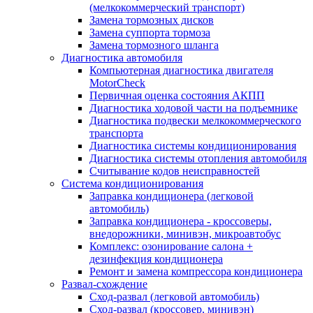
(мелкокоммерческий транспорт)
Замена тормозных дисков
Замена суппорта тормоза
Замена тормозного шланга
Диагностика автомобиля
Компьютерная диагностика двигателя
MotorCheсk
Первичная оценка состояния АКПП
Диагностика ходовой части на подъемнике
Диагностика подвески мелкокоммерческого
транспорта
Диагностика системы кондиционирования
Диагностика системы отопления автомобиля
Считывание кодов неисправностей
Система кондиционирования
Заправка кондиционера (легковой
автомобиль)
Заправка кондиционера - кроссоверы,
внедорожники, минивэн, микроавтобус
Комплекс: озонирование салона +
дезинфекция кондиционера
Ремонт и замена компрессора кондиционера
Развал-схождение
Сход-развал (легковой автомобиль)
Сход-развал (кроссовер, минивэн)