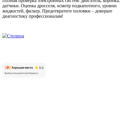
Полная проверка электронных систем: двигатель, коробка,
датчики. Оценка дросселя, осмотр подкапотного, уровни
жидкостей, фильтр. Предотвратите поломки – доверьте
диагностику профессионалам!
2026. Автомобильно-технический центр «Столица». Все
права защищены.
Контакты
Московская область, г. Люберцы, пр. Октябрьский, д. 112,
корп. 01
+7 499 608 88 99
Режим работы: