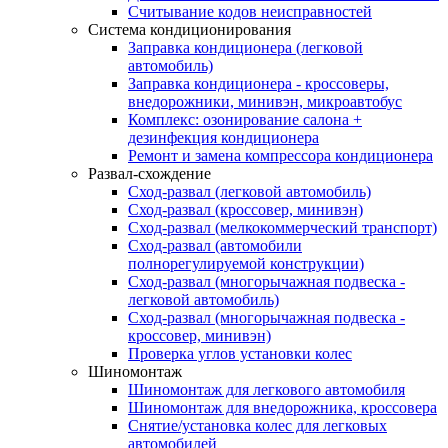
Считывание кодов неисправностей
Система кондиционирования
Заправка кондиционера (легковой
автомобиль)
Заправка кондиционера - кроссоверы,
внедорожники, минивэн, микроавтобус
Комплекс: озонирование салона +
дезинфекция кондиционера
Ремонт и замена компрессора кондиционера
Развал-схождение
Сход-развал (легковой автомобиль)
Сход-развал (кроссовер, минивэн)
Сход-развал (мелкокоммерческий транспорт)
Сход-развал (автомобили
полнорегулируемой конструкции)
Сход-развал (многорычажная подвеска -
легковой автомобиль)
Сход-развал (многорычажная подвеска -
кроссовер, минивэн)
Проверка углов установки колес
Шиномонтаж
Шиномонтаж для легкового автомобиля
Шиномонтаж для внедорожника, кроссовера
Снятие/установка колес для легковых
автомобилей