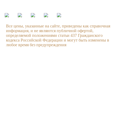
ежедневно с 09.00 до 21.00
Все цены, указанные на сайте, приведены как справочная
информация, и не являются публичной офертой,
определяемой положениями статьи 437 Гражданского
кодекса Российской Федерации и могут быть изменены в
любое время без предупреждения
Услуги
Компания
Техническое обслуживание
О компании
Ходовая часть
Бонусная система
Двигатель
Новости
Тормозная система
Вакансии
Диагностика автомобиля
Наши работы