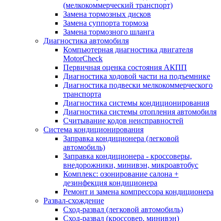
(мелкокоммерческий транспорт)
Замена тормозных дисков
Замена суппорта тормоза
Замена тормозного шланга
Диагностика автомобиля
Компьютерная диагностика двигателя
MotorCheсk
Первичная оценка состояния АКПП
Диагностика ходовой части на подъемнике
Диагностика подвески мелкокоммерческого
транспорта
Диагностика системы кондиционирования
Диагностика системы отопления автомобиля
Считывание кодов неисправностей
Система кондиционирования
Заправка кондиционера (легковой
автомобиль)
Заправка кондиционера - кроссоверы,
внедорожники, минивэн, микроавтобус
Комплекс: озонирование салона +
дезинфекция кондиционера
Ремонт и замена компрессора кондиционера
Развал-схождение
Сход-развал (легковой автомобиль)
Сход-развал (кроссовер, минивэн)