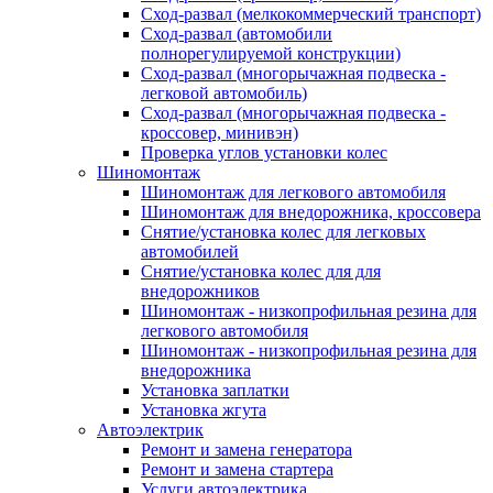
Сход-развал (мелкокоммерческий транспорт)
Сход-развал (автомобили
полнорегулируемой конструкции)
Сход-развал (многорычажная подвеска -
легковой автомобиль)
Сход-развал (многорычажная подвеска -
кроссовер, минивэн)
Проверка углов установки колес
Шиномонтаж
Шиномонтаж для легкового автомобиля
Шиномонтаж для внедорожника, кроссовера
Снятие/установка колес для легковых
автомобилей
Снятие/установка колес для для
внедорожников
Шиномонтаж - низкопрофильная резина для
легкового автомобиля
Шиномонтаж - низкопрофильная резина для
внедорожника
Установка заплатки
Установка жгута
Автоэлектрик
Ремонт и замена генератора
Ремонт и замена стартера
Услуги автоэлектрика