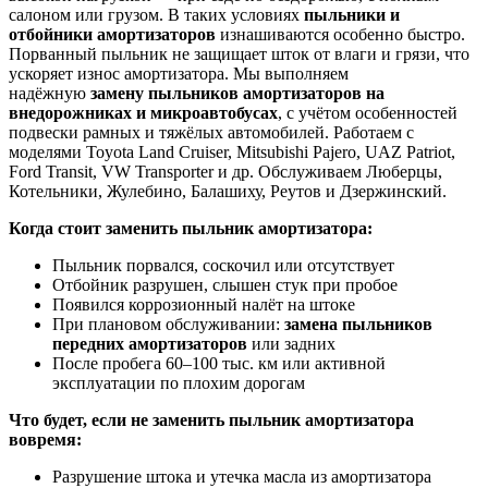
салоном или грузом. В таких условиях
пыльники и
отбойники амортизаторов
изнашиваются особенно быстро.
Порванный пыльник не защищает шток от влаги и грязи, что
ускоряет износ амортизатора. Мы выполняем
надёжную
замену пыльников амортизаторов на
внедорожниках и микроавтобусах
, с учётом особенностей
подвески рамных и тяжёлых автомобилей. Работаем с
моделями Toyota Land Cruiser, Mitsubishi Pajero, UAZ Patriot,
Ford Transit, VW Transporter и др. Обслуживаем Люберцы,
Котельники, Жулебино, Балашиху, Реутов и Дзержинский.
Когда стоит заменить пыльник амортизатора:
Пыльник порвался, соскочил или отсутствует
Отбойник разрушен, слышен стук при пробое
Появился коррозионный налёт на штоке
При плановом обслуживании:
замена пыльников
передних амортизаторов
или задних
После пробега 60–100 тыс. км или активной
эксплуатации по плохим дорогам
Что будет, если не заменить пыльник амортизатора
вовремя:
Разрушение штока и утечка масла из амортизатора