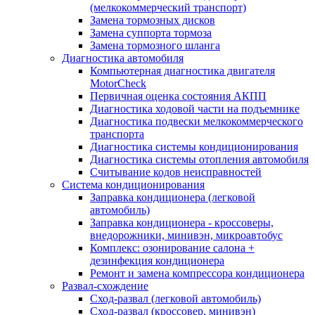
(мелкокоммерческий транспорт)
Замена тормозных дисков
Замена суппорта тормоза
Замена тормозного шланга
Диагностика автомобиля
Компьютерная диагностика двигателя
MotorCheсk
Первичная оценка состояния АКПП
Диагностика ходовой части на подъемнике
Диагностика подвески мелкокоммерческого
транспорта
Диагностика системы кондиционирования
Диагностика системы отопления автомобиля
Считывание кодов неисправностей
Система кондиционирования
Заправка кондиционера (легковой
автомобиль)
Заправка кондиционера - кроссоверы,
внедорожники, минивэн, микроавтобус
Комплекс: озонирование салона +
дезинфекция кондиционера
Ремонт и замена компрессора кондиционера
Развал-схождение
Сход-развал (легковой автомобиль)
Сход-развал (кроссовер, минивэн)