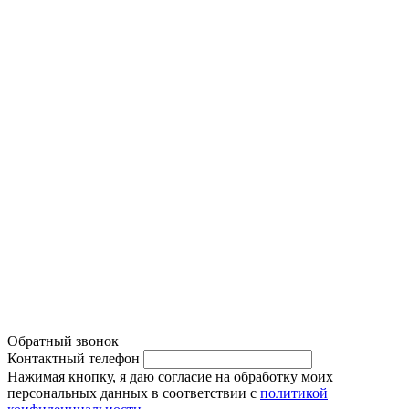
Техническое обслуживание
О компании
Ходовая часть
Бонусная система
Двигатель
Новости
Тормозная система
Вакансии
Диагностика автомобиля
Наши работы
Система кондиционирования
Политика конфиденциальности
Обратный звонок
Контактный телефон
Нажимая кнопку, я даю согласие на обработку моих
персональных данных в соответствии с
политикой