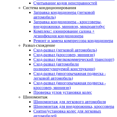
Считывание кодов неисправностей
Система кондиционирования
Заправка кондиционера (легковой
автомобиль)
Заправка кондиционера - кроссоверы,
внедорожники, минивэн, микроавтобус
Комплекс: озонирование салона +
дезинфекция кондиционера
Ремонт и замена компрессора кондиционера
Развал-схождение
Сход-развал (легковой автомобиль)
Сход-развал (кроссовер, минивэн)
Сход-развал (мелкокоммерческий транспорт)
Сход-развал (автомобили
полнорегулируемой конструкции)
Сход-развал (многорычажная подвеска -
легковой автомобиль)
Сход-развал (многорычажная подвеска -
кроссовер, минивэн)
Проверка углов установки колес
Шиномонтаж
Шиномонтаж для легкового автомобиля
Шиномонтаж для внедорожника, кроссовера
Снятие/установка колес для легковых
автомобилей