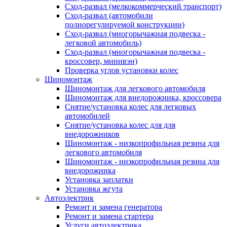
Сход-развал (мелкокоммерческий транспорт)
Сход-развал (автомобили
полнорегулируемой конструкции)
Сход-развал (многорычажная подвеска -
легковой автомобиль)
Сход-развал (многорычажная подвеска -
кроссовер, минивэн)
Проверка углов установки колес
Шиномонтаж
Шиномонтаж для легкового автомобиля
Шиномонтаж для внедорожника, кроссовера
Снятие/установка колес для легковых
автомобилей
Снятие/установка колес для для
внедорожников
Шиномонтаж - низкопрофильная резина для
легкового автомобиля
Шиномонтаж - низкопрофильная резина для
внедорожника
Установка заплатки
Установка жгута
Автоэлектрик
Ремонт и замена генератора
Ремонт и замена стартера
Услуги автоэлектрика