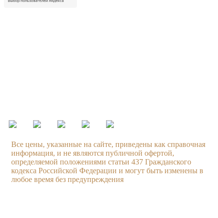
Контакты
Московская область, г. Люберцы, пр. Октябрьский, д. 112,
корп. 01
+7 499 608 88 99
Режим работы:
ежедневно с 09.00 до 21.00
Все цены, указанные на сайте, приведены как справочная
информация, и не являются публичной офертой,
определяемой положениями статьи 437 Гражданского
кодекса Российской Федерации и могут быть изменены в
любое время без предупреждения
Услуги
Компания