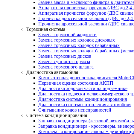
Замена масла и масляного фильтра в двигател
Аппаратная прочистка форсунок (ДВС до 2,4 
Аппаратная прочистка форсунок (ДВС свыше 
Прочистка дроссельной заслонки (ДВС до 2,4
Прочистка дроссельной заслонки (ДВС свыше 
Тормозная система
Замена тормозной жидкости
Замена тормозных колодок дисковых
Замена тормозных колодок барабанных
Замена тормозных колодок барабанных (мелк
Замена тормозных дисков
Замена суппорта тормоза
Замена тормозного шланга
Диагностика автомобиля
Компьютерная диагностика двигателя MotorC
Первичная оценка состояния АКПП
Диагностика ходовой части на подъемнике
Диагностика подвески мелкокоммерческого т
Диагностика системы кондиционирования
Диагностика системы отопления автомобиля
Считывание кодов неисправностей
Система кондиционирования
Заправка кондиционера (легковой автомобиль
Заправка кондиционера - кроссоверы, внедор
Комплекс: озонирование салона + дезинфекц