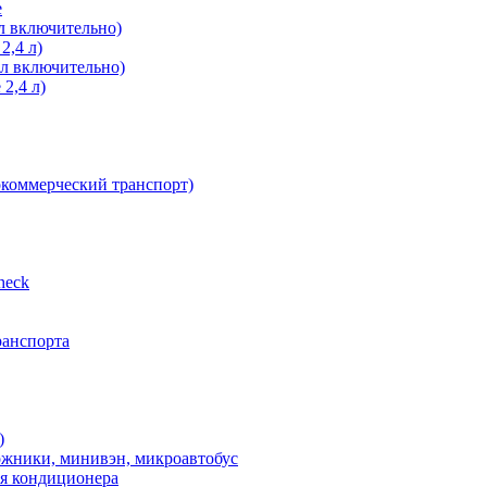
е
л включительно)
2,4 л)
 л включительно)
2,4 л)
окоммерческий транспорт)
heсk
ранспорта
)
ожники, минивэн, микроавтобус
ия кондиционера