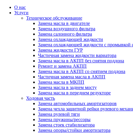
О нас
Услуги
Техническое обслуживание
Замена масла в двигателе
Замена воздушного фильтра
Замена салонного фильтра
Замена охлаждающей жидкости
Замена охлаждающей жидкости с промывкой 
Замена жидкости ГУР
Частичная замена жидкости вариатора
Замена масла в АКПП без снятия поддона
Ремонт и замена АКПП
Замена масла в АКПП со снятием поддона
Частичная замена масла в АКПП
Замена масла в МКПП
Замена масла в заднем мосту
Замена масла в переднем редукторе
Ходовая часть
Замена автомобильных амортизаторов
Замена чехла защитной рейки рулевого механ
Замена рулевой тяги
Замена пружины/рессоры
Замена стоек стабилизатора
Замена опоры/стойки амортизатора