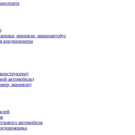
ранспорта
)
ожники, минивэн, микроавтобус
ия кондиционера
 конструкции)
овой автомобиль)
овер, минивэн)
билей
ов
егкового автомобиля
внедорожника