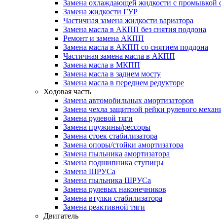
Замена охлаждающей жидкости с промывкой 
Замена жидкости ГУР
Частичная замена жидкости вариатора
Замена масла в АКПП без снятия поддона
Ремонт и замена АКПП
Замена масла в АКПП со снятием поддона
Частичная замена масла в АКПП
Замена масла в МКПП
Замена масла в заднем мосту
Замена масла в переднем редукторе
Ходовая часть
Замена автомобильных амортизаторов
Замена чехла защитной рейки рулевого механ
Замена рулевой тяги
Замена пружины/рессоры
Замена стоек стабилизатора
Замена опоры/стойки амортизатора
Замена пыльника амортизатора
Замена подшипника ступицы
Замена ШРУСа
Замена пыльника ШРУСа
Замена рулевых наконечников
Замена втулки стабилизатора
Замена реактивной тяги
Двигатель