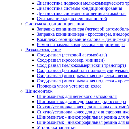
Диагностика подвески мелкокоммерческого т
Диагностика системы кондиционирования
Диагностика системы отопления автомобиля
Считывание кодов неисправностей
Система кондиционирования
Заправка кондиционера (легковой автомобиль
Заправка кондиционера - кроссоверы, внедор
Комплекс: озонирование салона + дезинфекц
Ремонт и замена компрессора кондиционера
Развал-схождение
Сход-развал (легковой автомобиль)
Сход-развал (кроссовер, минивэн)
Сход-развал (мелкокоммерческий транспорт)
Сход-развал (автомобили полнорегулируемой
Сход-развал (многорычажная подвеска - легк
Сход-развал (многорычажная подвеска - кросс
Проверка углов установки колес
Шиномонтаж
Шиномонтаж для легкового автомобиля
Шиномонтаж для внедорожника, кроссовера
Снятие/установка колес для легковых автомо
Снятие/установка колес для для внедорожник
Шиномонтаж - низкопрофильная резина для л
Шиномонтаж - низкопрофильная резина для 
Установка заплатки