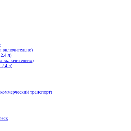
е
л включительно)
2,4 л)
 л включительно)
2,4 л)
окоммерческий транспорт)
heсk