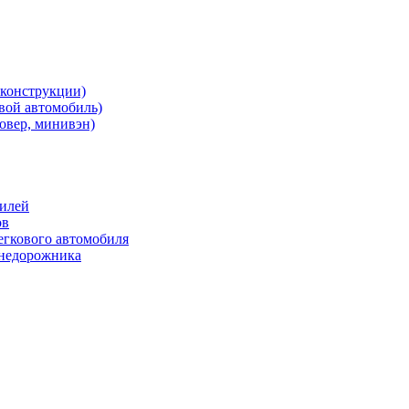
 конструкции)
овой автомобиль)
овер, минивэн)
билей
ов
егкового автомобиля
внедорожника