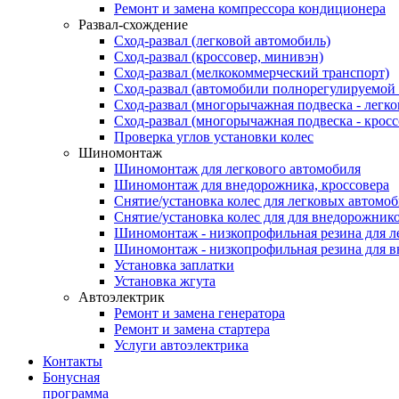
Ремонт и замена компрессора кондиционера
Развал-схождение
Сход-развал (легковой автомобиль)
Сход-развал (кроссовер, минивэн)
Сход-развал (мелкокоммерческий транспорт)
Сход-развал (автомобили полнорегулируемой
Сход-развал (многорычажная подвеска - легк
Сход-развал (многорычажная подвеска - кросс
Проверка углов установки колес
Шиномонтаж
Шиномонтаж для легкового автомобиля
Шиномонтаж для внедорожника, кроссовера
Снятие/установка колес для легковых автомо
Снятие/установка колес для для внедорожник
Шиномонтаж - низкопрофильная резина для л
Шиномонтаж - низкопрофильная резина для 
Установка заплатки
Установка жгута
Автоэлектрик
Ремонт и замена генератора
Ремонт и замена стартера
Услуги автоэлектрика
Контакты
Бонусная
программа