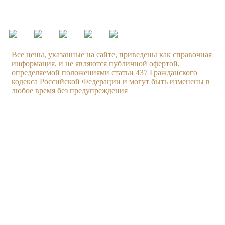
ежедневно с 09.00 до 21.00
Все цены, указанные на сайте, приведены как справочная
информация, и не являются публичной офертой,
определяемой положениями статьи 437 Гражданского
кодекса Российской Федерации и могут быть изменены в
любое время без предупреждения
Услуги
Компания
Техническое обслуживание
О компании
Ходовая часть
Бонусная система
Двигатель
Новости
Тормозная система
Вакансии
Диагностика автомобиля
Наши работы