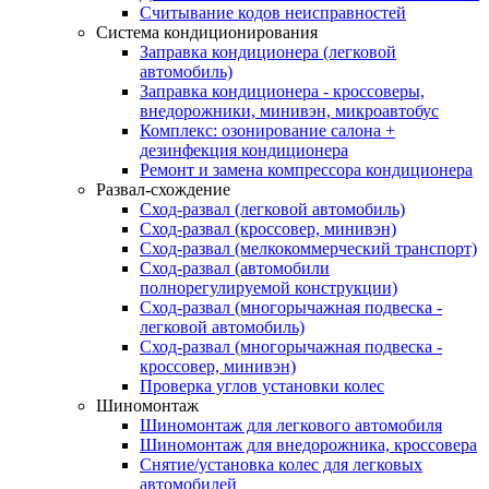
Считывание кодов неисправностей
Система кондиционирования
Заправка кондиционера (легковой
автомобиль)
Заправка кондиционера - кроссоверы,
внедорожники, минивэн, микроавтобус
Комплекс: озонирование салона +
дезинфекция кондиционера
Ремонт и замена компрессора кондиционера
Развал-схождение
Сход-развал (легковой автомобиль)
Сход-развал (кроссовер, минивэн)
Сход-развал (мелкокоммерческий транспорт)
Сход-развал (автомобили
полнорегулируемой конструкции)
Сход-развал (многорычажная подвеска -
легковой автомобиль)
Сход-развал (многорычажная подвеска -
кроссовер, минивэн)
Проверка углов установки колес
Шиномонтаж
Шиномонтаж для легкового автомобиля
Шиномонтаж для внедорожника, кроссовера
Снятие/установка колес для легковых
автомобилей