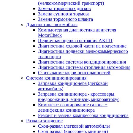
(мелкокоммерческий транспорт)
Замена тормозных дисков
Замена суппорта тормоза
Замена тормозного шланга
Диагностика автомобиля
Компьютерная диагностика двигателя
MotorCheсk
Первичная оценка состояния АКПП
Диагностика ходовой части на подъемнике
Диагностика подвески мелкокоммерческого
транспорта
Диагностика системы кондиционирования
Диагностика системы отопления автомобиля
Считывание кодов неисправностей
Система кондиционирования
Заправка кондиционера (легковой
автомобиль)
Заправка кондиционера - кроссоверы,
внедорожники, минивэн, микроавтобус
Комплекс: озонирование салона +
дезинфекция кондиционера
Ремонт и замена компрессора кондиционера
Развал-схождение
Сход-развал (легковой автомобиль)
Сход-развал (кроссовер, минивэн)