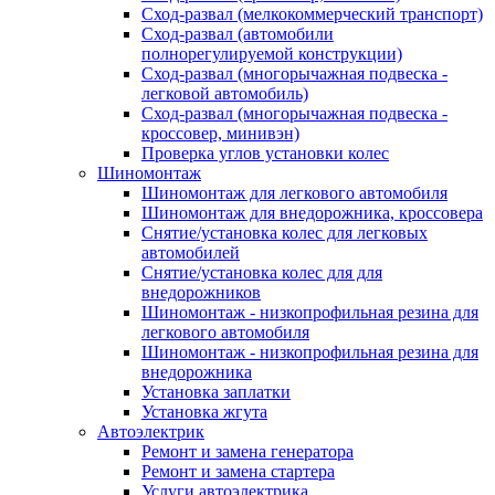
Сход-развал (мелкокоммерческий транспорт)
Сход-развал (автомобили
полнорегулируемой конструкции)
Сход-развал (многорычажная подвеска -
легковой автомобиль)
Сход-развал (многорычажная подвеска -
кроссовер, минивэн)
Проверка углов установки колес
Шиномонтаж
Шиномонтаж для легкового автомобиля
Шиномонтаж для внедорожника, кроссовера
Снятие/установка колес для легковых
автомобилей
Снятие/установка колес для для
внедорожников
Шиномонтаж - низкопрофильная резина для
легкового автомобиля
Шиномонтаж - низкопрофильная резина для
внедорожника
Установка заплатки
Установка жгута
Автоэлектрик
Ремонт и замена генератора
Ремонт и замена стартера
Услуги автоэлектрика