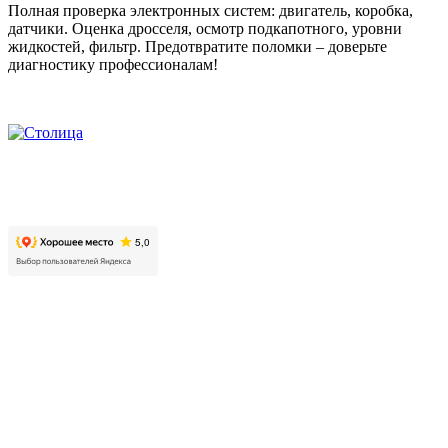
Полная проверка электронных систем: двигатель, коробка,
датчики. Оценка дросселя, осмотр подкапотного, уровни
жидкостей, фильтр. Предотвратите поломки – доверьте
диагностику профессионалам!
2026. Автомобильно-технический центр «Столица». Все
права защищены.
Контакты
Московская область, г. Люберцы, пр. Октябрьский, д. 112,
корп. 01
+7 499 608 88 99
Режим работы: