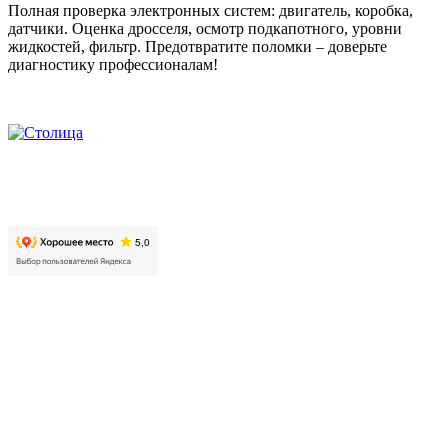
Полная проверка электронных систем: двигатель, коробка,
датчики. Оценка дросселя, осмотр подкапотного, уровни
жидкостей, фильтр. Предотвратите поломки – доверьте
диагностику профессионалам!
2026. Автомобильно-технический центр «Столица». Все
права защищены.
Контакты
Московская область, г. Люберцы, пр. Октябрьский, д. 112,
корп. 01
+7 499 608 88 99
Режим работы: