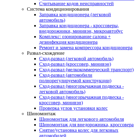
Считывание кодов неисправностей
Система кондиционирования
Заправка кондиционера (легковой
автомобиль)
Заправка кондиционера - кроссоверы,
внедорожники, минивэн, микроавтобус
Комплекс: озонирование салона +
дезинфекция кондиционера
Ремонт и замена компрессора кондиционера
Развал-схождение
Сход-развал (легковой автомобиль)
Сход-развал (кроссовер, минивэн)
Сход-развал (мелкокоммерческий транспорт)
Сход-развал (автомобили
полнорегулируемой конструкции)
Сход-развал (многорычажная подвеска -
легковой автомобиль)
Сход-развал (многорычажная подвеска -
кроссовер, минивэн)
Проверка углов установки колес
Шиномонтаж
Шиномонтаж для легкового автомобиля
Шиномонтаж для внедорожника, кроссовера
Снятие/установка колес для легковых
автомобилей