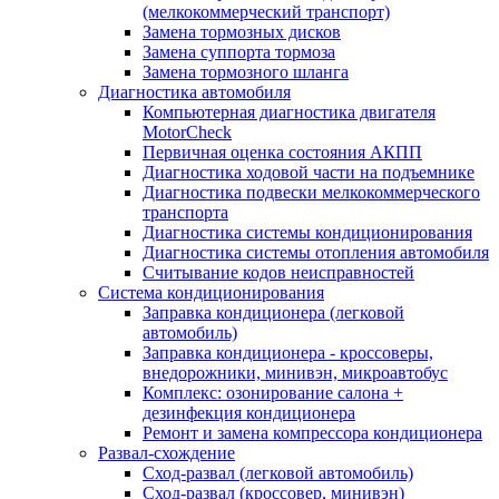
(мелкокоммерческий транспорт)
Замена тормозных дисков
Замена суппорта тормоза
Замена тормозного шланга
Диагностика автомобиля
Компьютерная диагностика двигателя
MotorCheсk
Первичная оценка состояния АКПП
Диагностика ходовой части на подъемнике
Диагностика подвески мелкокоммерческого
транспорта
Диагностика системы кондиционирования
Диагностика системы отопления автомобиля
Считывание кодов неисправностей
Система кондиционирования
Заправка кондиционера (легковой
автомобиль)
Заправка кондиционера - кроссоверы,
внедорожники, минивэн, микроавтобус
Комплекс: озонирование салона +
дезинфекция кондиционера
Ремонт и замена компрессора кондиционера
Развал-схождение
Сход-развал (легковой автомобиль)
Сход-развал (кроссовер, минивэн)