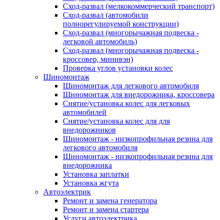
Сход-развал (мелкокоммерческий транспорт)
Сход-развал (автомобили
полнорегулируемой конструкции)
Сход-развал (многорычажная подвеска -
легковой автомобиль)
Сход-развал (многорычажная подвеска -
кроссовер, минивэн)
Проверка углов установки колес
Шиномонтаж
Шиномонтаж для легкового автомобиля
Шиномонтаж для внедорожника, кроссовера
Снятие/установка колес для легковых
автомобилей
Снятие/установка колес для для
внедорожников
Шиномонтаж - низкопрофильная резина для
легкового автомобиля
Шиномонтаж - низкопрофильная резина для
внедорожника
Установка заплатки
Установка жгута
Автоэлектрик
Ремонт и замена генератора
Ремонт и замена стартера
Услуги автоэлектрика