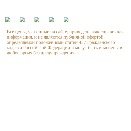
ежедневно с 09.00 до 21.00
Все цены, указанные на сайте, приведены как справочная
информация, и не являются публичной офертой,
определяемой положениями статьи 437 Гражданского
кодекса Российской Федерации и могут быть изменены в
любое время без предупреждения
Услуги
Компания
Техническое обслуживание
О компании
Ходовая часть
Бонусная система
Двигатель
Новости
Тормозная система
Вакансии
Диагностика автомобиля
Наши работы