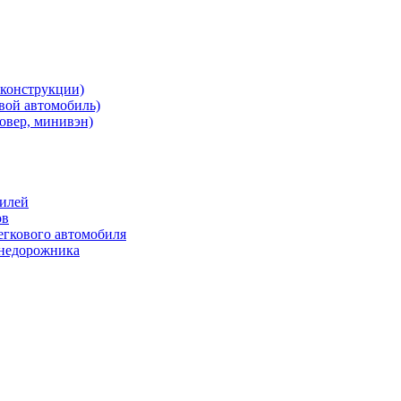
 конструкции)
овой автомобиль)
овер, минивэн)
билей
ов
егкового автомобиля
внедорожника