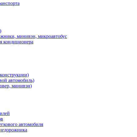
ранспорта
)
ожники, минивэн, микроавтобус
ия кондиционера
 конструкции)
овой автомобиль)
овер, минивэн)
билей
ов
егкового автомобиля
внедорожника