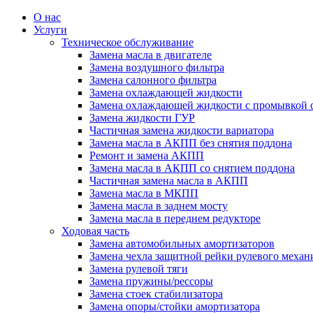
О нас
Услуги
Техническое обслуживание
Замена масла в двигателе
Замена воздушного фильтра
Замена салонного фильтра
Замена охлаждающей жидкости
Замена охлаждающей жидкости с промывкой 
Замена жидкости ГУР
Частичная замена жидкости вариатора
Замена масла в АКПП без снятия поддона
Ремонт и замена АКПП
Замена масла в АКПП со снятием поддона
Частичная замена масла в АКПП
Замена масла в МКПП
Замена масла в заднем мосту
Замена масла в переднем редукторе
Ходовая часть
Замена автомобильных амортизаторов
Замена чехла защитной рейки рулевого механ
Замена рулевой тяги
Замена пружины/рессоры
Замена стоек стабилизатора
Замена опоры/стойки амортизатора