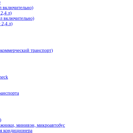
е
л включительно)
2,4 л)
 л включительно)
2,4 л)
окоммерческий транспорт)
heсk
ранспорта
)
ожники, минивэн, микроавтобус
ия кондиционера