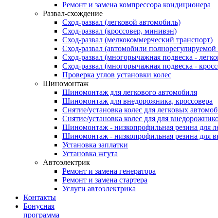
Ремонт и замена компрессора кондиционера
Развал-схождение
Сход-развал (легковой автомобиль)
Сход-развал (кроссовер, минивэн)
Сход-развал (мелкокоммерческий транспорт)
Сход-развал (автомобили полнорегулируемой
Сход-развал (многорычажная подвеска - легк
Сход-развал (многорычажная подвеска - кросс
Проверка углов установки колес
Шиномонтаж
Шиномонтаж для легкового автомобиля
Шиномонтаж для внедорожника, кроссовера
Снятие/установка колес для легковых автомо
Снятие/установка колес для для внедорожник
Шиномонтаж - низкопрофильная резина для л
Шиномонтаж - низкопрофильная резина для 
Установка заплатки
Установка жгута
Автоэлектрик
Ремонт и замена генератора
Ремонт и замена стартера
Услуги автоэлектрика
Контакты
Бонусная
программа