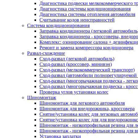
Диагностика подвески мелкокоммерческого т
Диагностика системы кондиционирования
Диагностика системы отопления автомобиля
Считывание кодов неисправностей
Система кондиционирования
Заправка кондиционера (легковой автомобиль
Заправка кондиционера - кроссоверы, внедор
Комплекс: озонирование салона + дезинфекц
Ремонт и замена компрессора кондиционера
Развал-схождение
Сход-развал (легковой автомобиль)
Сход-развал (кроссовер, минивэн)
Сход-развал (мелкокоммерческий транспорт)
Сход-развал (автомобили полнорегулируемой
Сход-развал (многорычажная подвеска - легк
Сход-развал (многорычажная подвеска - кросс
Проверка углов установки колес
Шиномонтаж
Шиномонтаж для легкового автомобиля
Шиномонтаж для внедорожника, кроссовера
Снятие/установка колес для легковых автомо
Снятие/установка колес для для внедорожник
Шиномонтаж - низкопрофильная резина для л
Шиномонтаж - низкопрофильная резина для 
Установка заплатки