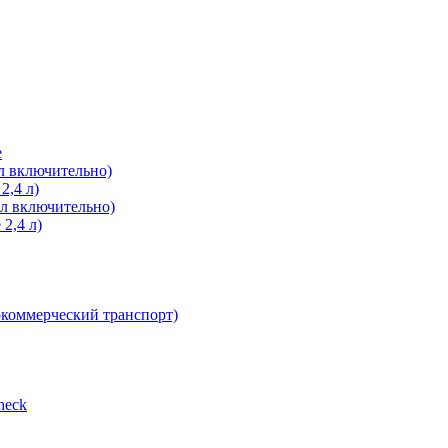
е
л включительно)
2,4 л)
 л включительно)
2,4 л)
окоммерческий транспорт)
heсk