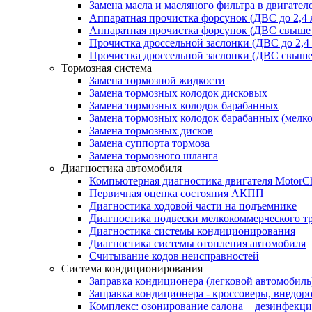
Замена масла и масляного фильтра в двигател
Аппаратная прочистка форсунок (ДВС до 2,4 
Аппаратная прочистка форсунок (ДВС свыше 
Прочистка дроссельной заслонки (ДВС до 2,4
Прочистка дроссельной заслонки (ДВС свыше 
Тормозная система
Замена тормозной жидкости
Замена тормозных колодок дисковых
Замена тормозных колодок барабанных
Замена тормозных колодок барабанных (мелк
Замена тормозных дисков
Замена суппорта тормоза
Замена тормозного шланга
Диагностика автомобиля
Компьютерная диагностика двигателя MotorC
Первичная оценка состояния АКПП
Диагностика ходовой части на подъемнике
Диагностика подвески мелкокоммерческого т
Диагностика системы кондиционирования
Диагностика системы отопления автомобиля
Считывание кодов неисправностей
Система кондиционирования
Заправка кондиционера (легковой автомобиль
Заправка кондиционера - кроссоверы, внедор
Комплекс: озонирование салона + дезинфекц