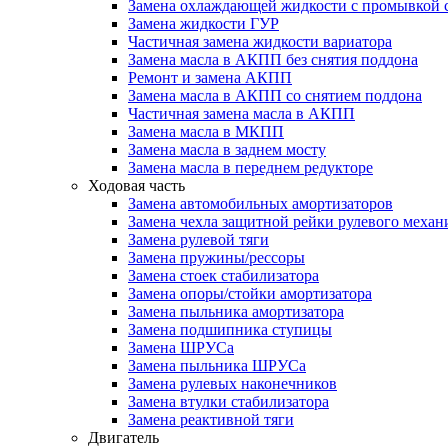
Замена охлаждающей жидкости с промывкой 
Замена жидкости ГУР
Частичная замена жидкости вариатора
Замена масла в АКПП без снятия поддона
Ремонт и замена АКПП
Замена масла в АКПП со снятием поддона
Частичная замена масла в АКПП
Замена масла в МКПП
Замена масла в заднем мосту
Замена масла в переднем редукторе
Ходовая часть
Замена автомобильных амортизаторов
Замена чехла защитной рейки рулевого механ
Замена рулевой тяги
Замена пружины/рессоры
Замена стоек стабилизатора
Замена опоры/стойки амортизатора
Замена пыльника амортизатора
Замена подшипника ступицы
Замена ШРУСа
Замена пыльника ШРУСа
Замена рулевых наконечников
Замена втулки стабилизатора
Замена реактивной тяги
Двигатель