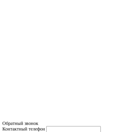
Услуги
Компания
Техническое обслуживание
О компании
Ходовая часть
Бонусная система
Двигатель
Новости
Тормозная система
Вакансии
Диагностика автомобиля
Наши работы
Система кондиционирования
Политика конфиденциальности
Обратный звонок
Контактный телефон