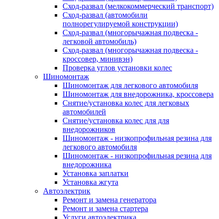
Сход-развал (мелкокоммерческий транспорт)
Сход-развал (автомобили
полнорегулируемой конструкции)
Сход-развал (многорычажная подвеска -
легковой автомобиль)
Сход-развал (многорычажная подвеска -
кроссовер, минивэн)
Проверка углов установки колес
Шиномонтаж
Шиномонтаж для легкового автомобиля
Шиномонтаж для внедорожника, кроссовера
Снятие/установка колес для легковых
автомобилей
Снятие/установка колес для для
внедорожников
Шиномонтаж - низкопрофильная резина для
легкового автомобиля
Шиномонтаж - низкопрофильная резина для
внедорожника
Установка заплатки
Установка жгута
Автоэлектрик
Ремонт и замена генератора
Ремонт и замена стартера
Услуги автоэлектрика