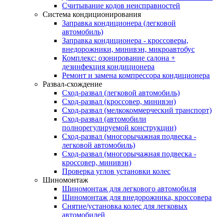
Считывание кодов неисправностей
Система кондиционирования
Заправка кондиционера (легковой
автомобиль)
Заправка кондиционера - кроссоверы,
внедорожники, минивэн, микроавтобус
Комплекс: озонирование салона +
дезинфекция кондиционера
Ремонт и замена компрессора кондиционера
Развал-схождение
Сход-развал (легковой автомобиль)
Сход-развал (кроссовер, минивэн)
Сход-развал (мелкокоммерческий транспорт)
Сход-развал (автомобили
полнорегулируемой конструкции)
Сход-развал (многорычажная подвеска -
легковой автомобиль)
Сход-развал (многорычажная подвеска -
кроссовер, минивэн)
Проверка углов установки колес
Шиномонтаж
Шиномонтаж для легкового автомобиля
Шиномонтаж для внедорожника, кроссовера
Снятие/установка колес для легковых
автомобилей