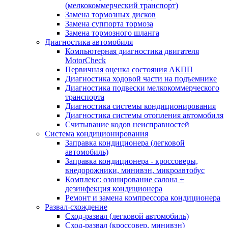
(мелкокоммерческий транспорт)
Замена тормозных дисков
Замена суппорта тормоза
Замена тормозного шланга
Диагностика автомобиля
Компьютерная диагностика двигателя
MotorCheсk
Первичная оценка состояния АКПП
Диагностика ходовой части на подъемнике
Диагностика подвески мелкокоммерческого
транспорта
Диагностика системы кондиционирования
Диагностика системы отопления автомобиля
Считывание кодов неисправностей
Система кондиционирования
Заправка кондиционера (легковой
автомобиль)
Заправка кондиционера - кроссоверы,
внедорожники, минивэн, микроавтобус
Комплекс: озонирование салона +
дезинфекция кондиционера
Ремонт и замена компрессора кондиционера
Развал-схождение
Сход-развал (легковой автомобиль)
Сход-развал (кроссовер, минивэн)