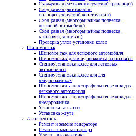
Сход-развал (мелкокоммерческий транспорт)
Сход-развал (автомобили
полнорегулируемой конструкции)
Сход-развал (многорычажная подвеска -
легковой автомобиль)
Сход-развал (многорычажная подвеска -
кроссовер, минивэн)
Проверка углов установки колес
Шиномонтаж
Шиномонтаж для легкового автомобиля
Шиномонтаж для внедорожника, кроссовера
Снятие/установка колес для легковых
автомобилей
Снятие/установка колес для для
внедорожников
Шиномонтаж - низкопрофильная резина для
легкового автомобиля
Шиномонтаж - низкопрофильная резина для
внедорожника
Установка заплатки
Установка жгута
Автоэлектрик
Ремонт и замена генератора
Ремонт и замена стартера
Услуги автоэлектрика